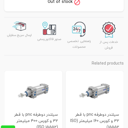
Out of stock
ارسال سریع سفارش
صدور فاکتور رسمی
راهنمایی تخصصی
خدمات پس از
محصولات
فروش
Related products
سیلندر دوطرفه pnc با قطر
سیلندر دوطرفه pnc با قطر
32 و کورس 160 میلیمتر (ISO
32 و کورس 400 میلیمتر
(ISO 15552)
15552)