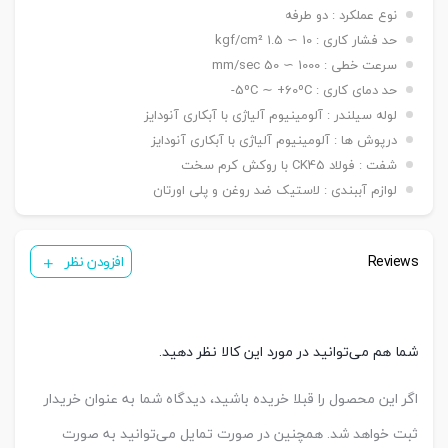
نصبی
دوشاخه Y, بست چشمی FI ,بست شناور FC
نوع عملکرد : دو طرفه
سنسور
( ø ۱۲ ~ ۲۵ mm ) KT-05 R/BK81
حد فشار کاری : 10 ∼ 1.5 kgf/cm²
تعداد
سرعت خطی : 1000 ∼ 50 mm/sec
یک عدد ,دو عدد
سنسور
حد دمای کاری : 5ºC ∼ +60ºC-
لوله سیلندر : آلومینیوم آلیاژی با آبکاری آنودایز
درپوش ها : آلومینیوم آلیاژی با آبکاری آنودایز
شفت : فولاد CK45 با روکش کرم سخت
لوازم آببندی : لاستیک ضد روغن و پلی اورتان
Reviews
افزودن نظر
شما هم می‌توانید در مورد این کالا نظر دهید.
اگر این محصول را قبلا خریده باشید، دیدگاه شما به عنوان خریدار
ثبت خواهد شد. همچنین در صورت تمایل می‌توانید به صورت