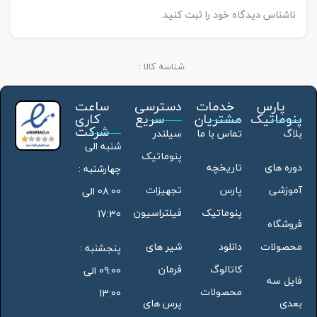
ناشناس دیدگاه خود را ثبت کنید.
شناسه کالا :
پارس
خدمات
دسترسی
ساعت
پنوماتیک
مشتریان
سریع
کاری
شرکت
بلاگ
تماس با ما
سیلندر
شنبه الی
پنوماتیک
دوره های
تاریخچه
چهارشنبه :
آموزشی
پارس
تجهیزات
08:00 الی
پنوماتیک
فیلتراسیون
17:30
فروشگاه
محصولات
دانلود
شیر های
پنجشنبه :
کاتالوگ
فرمان
09:00 الی
فایل سه
محصولات
13:00
بعدی
پرس های