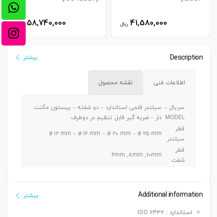
58,740,000
41,580,000
ریال
ریال
Description
بیشتر
اطلاعات فنی
نقشه محصول
سریال –
سیلندر قلمی استاندارد – دو شفته – پیستون مگنت
MODEL
دار – ضربه گیر قابل تنظیم در دوطرف
قطر
ø ۱۲ mm – ø ۱۶ mm – ø ۲۰ mm – ø ۲۵ mm
سیلندر
قطر
6mm ,8mm ,10mm
شفت
ø ۱۲ -> Max. 100 mm / ø ۱۶ -> Max. 150 mm / ø
کورس
۲۰ -> Max. 300 mm / ø ۲۵ -> Max. 350 mm
دنده
Additional information
بیشتر
دنده ماندگی ,دنده نری
سرشفت
استاندارد : ISO 6432
بست
بست فلنچ جلو یا عقب G, بست پایه LB ,بست