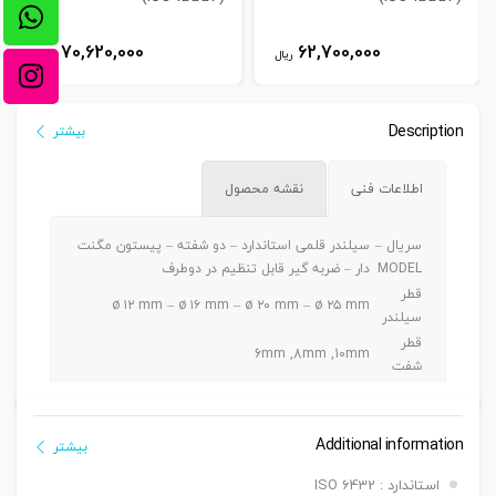
70,620,000
62,700,000
ریال
ریال
Description
بیشتر
اطلاعات فنی
نقشه محصول
سریال –
سیلندر قلمی استاندارد – دو شفته – پیستون مگنت
MODEL
دار – ضربه گیر قابل تنظیم در دوطرف
قطر
ø ۱۲ mm – ø ۱۶ mm – ø ۲۰ mm – ø ۲۵ mm
سیلندر
قطر
6mm ,8mm ,10mm
شفت
ø ۱۲ -> Max. 100 mm / ø ۱۶ -> Max. 150 mm / ø
کورس
۲۰ -> Max. 300 mm / ø ۲۵ -> Max. 350 mm
دنده
Additional information
بیشتر
دنده ماندگی ,دنده نری
سرشفت
استاندارد : ISO 6432
بست
بست فلنچ جلو یا عقب G, بست پایه LB ,بست