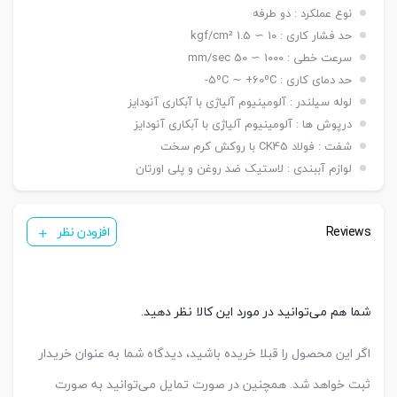
نصبی
دوشاخه Y, بست چشمی FI ,بست شناور FC
نوع عملکرد : دو طرفه
سنسور
( ø ۱۲ ~ ۲۵ mm ) KT-05 R/BK81
حد فشار کاری : 10 ∼ 1.5 kgf/cm²
تعداد
سرعت خطی : 1000 ∼ 50 mm/sec
یک عدد ,دو عدد
سنسور
حد دمای کاری : 5ºC ∼ +60ºC-
لوله سیلندر : آلومینیوم آلیاژی با آبکاری آنودایز
درپوش ها : آلومینیوم آلیاژی با آبکاری آنودایز
شفت : فولاد CK45 با روکش کرم سخت
لوازم آببندی : لاستیک ضد روغن و پلی اورتان
Reviews
افزودن نظر
شما هم می‌توانید در مورد این کالا نظر دهید.
اگر این محصول را قبلا خریده باشید، دیدگاه شما به عنوان خریدار
ثبت خواهد شد. همچنین در صورت تمایل می‌توانید به صورت