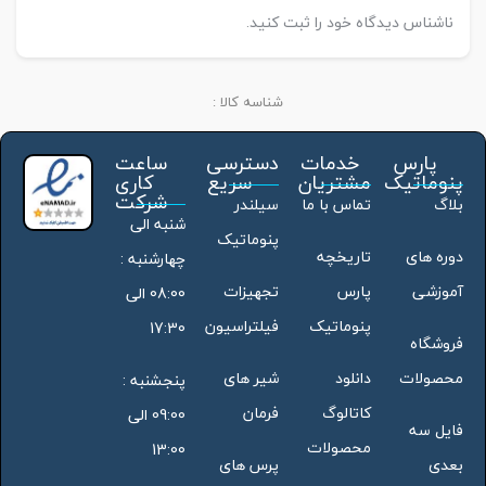
ناشناس دیدگاه خود را ثبت کنید.
شناسه کالا :
پارس
خدمات
دسترسی
ساعت
پنوماتیک
مشتریان
سریع
کاری
شرکت
بلاگ
تماس با ما
سیلندر
شنبه الی
پنوماتیک
دوره های
تاریخچه
چهارشنبه :
آموزشی
پارس
تجهیزات
08:00 الی
پنوماتیک
فیلتراسیون
17:30
فروشگاه
محصولات
دانلود
شیر های
پنجشنبه :
کاتالوگ
فرمان
09:00 الی
فایل سه
محصولات
13:00
بعدی
پرس های