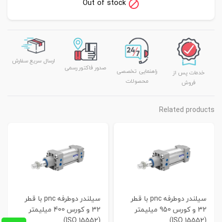
Out of stock
ارسال سریع سفارش
صدور فاکتور رسمی
راهنمایی تخصصی
خدمات پس از
محصولات
فروش
Related products
سیلندر دوطرفه pnc با قطر
سیلندر دوطرفه pnc با قطر
32 و کورس 950 میلیمتر
32 و کورس 400 میلیمتر
(ISO 15552)
(ISO 15552)