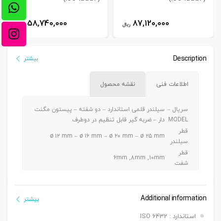
58,740,000
87,120,000
ریال
ریال
Description
بیشتر
اطلاعات فنی
نقشه محصول
سریال –
سیلندر قلمی استاندارد – دو شفته – پیستون مگنت
MODEL
دار – ضربه گیر قابل تنظیم در دوطرف
قطر
ø ۱۲ mm – ø ۱۶ mm – ø ۲۰ mm – ø ۲۵ mm
سیلندر
قطر
6mm ,8mm ,10mm
شفت
ø ۱۲ -> Max. 100 mm / ø ۱۶ -> Max. 150 mm / ø
کورس
۲۰ -> Max. 300 mm / ø ۲۵ -> Max. 350 mm
دنده
Additional information
بیشتر
دنده ماندگی ,دنده نری
سرشفت
استاندارد : ISO 6432
بست
بست فلنچ جلو یا عقب G, بست پایه LB ,بست