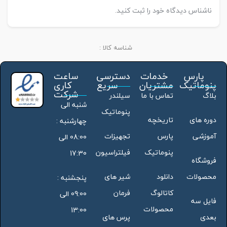
ناشناس دیدگاه خود را ثبت کنید.
شناسه کالا :
پارس
خدمات
دسترسی
ساعت
پنوماتیک
مشتریان
سریع
کاری
شرکت
بلاگ
تماس با ما
سیلندر
شنبه الی
پنوماتیک
دوره های
تاریخچه
چهارشنبه :
آموزشی
پارس
تجهیزات
08:00 الی
پنوماتیک
فیلتراسیون
17:30
فروشگاه
محصولات
دانلود
شیر های
پنجشنبه :
کاتالوگ
فرمان
09:00 الی
فایل سه
محصولات
13:00
بعدی
پرس های