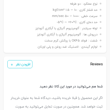
نصبی
دوشاخه Y, بست چشمی FI ,بست شناور FC
نوع عملکرد : دو طرفه
سنسور
( ø ۱۲ ~ ۲۵ mm ) KT-05 R/BK81
حد فشار کاری : 10 ∼ 1.5 kgf/cm²
تعداد
سرعت خطی : 1000 ∼ 50 mm/sec
یک عدد ,دو عدد
سنسور
حد دمای کاری : 5ºC ∼ +60ºC-
لوله سیلندر : آلومینیوم آلیاژی با آبکاری آنودایز
درپوش ها : آلومینیوم آلیاژی با آبکاری آنودایز
شفت : فولاد CK45 با روکش کرم سخت
لوازم آببندی : لاستیک ضد روغن و پلی اورتان
Reviews
افزودن نظر
شما هم می‌توانید در مورد این کالا نظر دهید.
اگر این محصول را قبلا خریده باشید، دیدگاه شما به عنوان خریدار
ثبت خواهد شد. همچنین در صورت تمایل می‌توانید به صورت