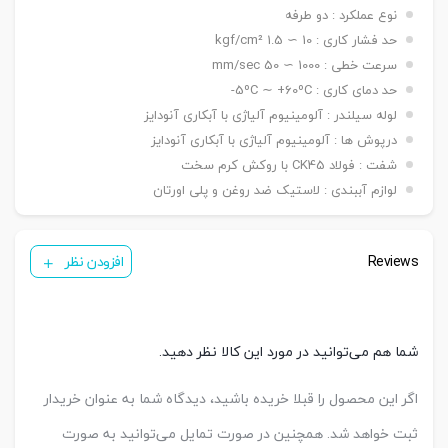
نصبی
دوشاخه Y, بست چشمی FI ,بست شناور FC
نوع عملکرد : دو طرفه
سنسور
( ø ۱۲ ~ ۲۵ mm ) KT-05 R/BK81
حد فشار کاری : 10 ∼ 1.5 kgf/cm²
تعداد
سرعت خطی : 1000 ∼ 50 mm/sec
یک عدد ,دو عدد
سنسور
حد دمای کاری : 5ºC ∼ +60ºC-
لوله سیلندر : آلومینیوم آلیاژی با آبکاری آنودایز
درپوش ها : آلومینیوم آلیاژی با آبکاری آنودایز
شفت : فولاد CK45 با روکش کرم سخت
لوازم آببندی : لاستیک ضد روغن و پلی اورتان
Reviews
افزودن نظر
شما هم می‌توانید در مورد این کالا نظر دهید.
اگر این محصول را قبلا خریده باشید، دیدگاه شما به عنوان خریدار
ثبت خواهد شد. همچنین در صورت تمایل می‌توانید به صورت