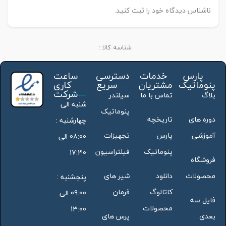
ناشناس دیدگاه خود را ثبت کنید.
شناسه کالا :
پارس
خدمات
دسترسی
ساعت
پنوماتیک
مشتریان
سریع
کاری
شرکت
بلاگ
تماس با ما
سیلندر
شنبه الی
پنوماتیک
دوره های
تاریخچه
چهارشنبه :
آموزشی
پارس
تجهیزات
08:00 الی
پنوماتیک
فیلتراسیون
17:30
فروشگاه
محصولات
دانلود
شیر های
پنجشنبه :
کاتالوگ
فرمان
09:00 الی
فایل سه
محصولات
13:00
بعدی
پرس های