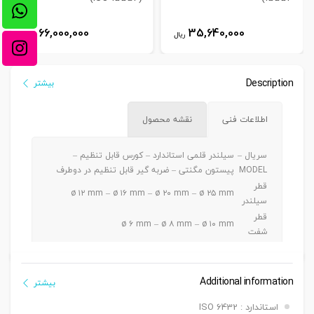
66,000,000
35,640,000
ریال
ریال
Description
بیشتر
اطلاعات فنی
نقشه محصول
سریال –
سیلندر قلمی استاندارد – کورس قابل تنظیم –
MODEL
پیستون مگنتی – ضربه گیر قابل تنظیم در دوطرف
قطر
ø ۱۲ mm – ø ۱۶ mm – ø ۲۰ mm – ø ۲۵ mm
سیلندر
قطر
ø ۶ mm – ø ۸ mm – ø ۱۰ mm
شفت
ø ۱۲ -> Max. 100 mm / ø ۱۶ -> Max. 150 mm / ø
کورس
۲۰ -> Max. 300 mm / ø ۲۵ -> Max. 350 mm
دنده
Additional information
بیشتر
دنده ماندگی ,دنده نری
سرشفت
استاندارد : ISO 6432
بست
بست فلنچ جلو یا عقب G, بست پایه LB ,بست