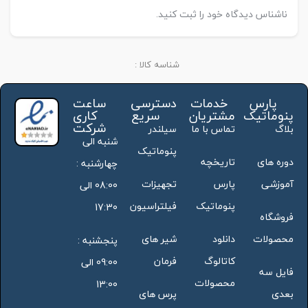
ناشناس دیدگاه خود را ثبت کنید.
شناسه کالا :
پارس
خدمات
دسترسی
ساعت
پنوماتیک
مشتریان
سریع
کاری
شرکت
بلاگ
تماس با ما
سیلندر
شنبه الی
پنوماتیک
دوره های
تاریخچه
چهارشنبه :
آموزشی
پارس
تجهیزات
08:00 الی
پنوماتیک
فیلتراسیون
17:30
فروشگاه
محصولات
دانلود
شیر های
پنجشنبه :
کاتالوگ
فرمان
09:00 الی
فایل سه
محصولات
13:00
بعدی
پرس های