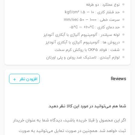
نصبی
دوشاخه Y, بست چشمی FI ,بست شناور FC
نوع عملکرد : دو طرفه
سنسور
( ø ۱۲ ~ ۲۵ mm ) KT-05 R/BK81
حد فشار کاری : 10 ∼ 1.5 kgf/cm²
تعداد
سرعت خطی : 1000 ∼ 50 mm/sec
یک عدد ,دو عدد
سنسور
حد دمای کاری : 5ºC ∼ +60ºC-
لوله سیلندر : آلومینیوم آلیاژی با آبکاری آنودایز
درپوش ها : آلومینیوم آلیاژی با آبکاری آنودایز
شفت : فولاد CK45 با روکش کرم سخت
لوازم آببندی : لاستیک ضد روغن و پلی اورتان
Reviews
افزودن نظر
شما هم می‌توانید در مورد این کالا نظر دهید.
اگر این محصول را قبلا خریده باشید، دیدگاه شما به عنوان خریدار
ثبت خواهد شد. همچنین در صورت تمایل می‌توانید به صورت