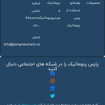
محصولات
راهنمای
پنوماتیک
شماره
استفاده از
و
تماس :
پرس
هیدروپنوماتیک
46802020
پنوماتیک
– 021
ایمیل :
Info@parspneumatic.co
پارس پنوماتیک را در شبکه های اجتماعی دنبال
کنید
کلیه حقوق این سایت محفوظ و در اختیار شرکت
پارس پنوماتیک
میباشد