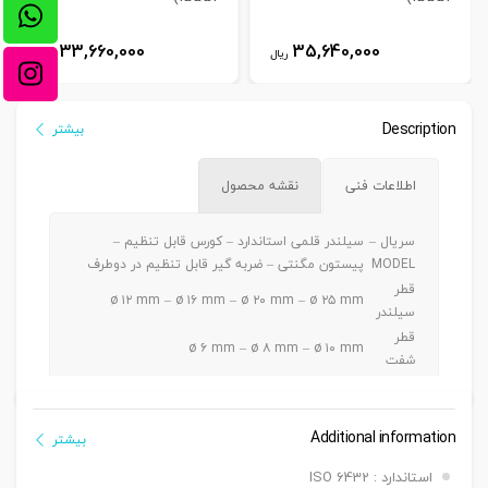
33,660,000
35,640,000
ریال
ریال
Description
بیشتر
اطلاعات فنی
نقشه محصول
سریال –
سیلندر قلمی استاندارد – کورس قابل تنظیم –
MODEL
پیستون مگنتی – ضربه گیر قابل تنظیم در دوطرف
قطر
ø ۱۲ mm – ø ۱۶ mm – ø ۲۰ mm – ø ۲۵ mm
سیلندر
قطر
ø ۶ mm – ø ۸ mm – ø ۱۰ mm
شفت
ø ۱۲ -> Max. 100 mm / ø ۱۶ -> Max. 150 mm / ø
کورس
۲۰ -> Max. 300 mm / ø ۲۵ -> Max. 350 mm
دنده
Additional information
بیشتر
دنده ماندگی ,دنده نری
سرشفت
استاندارد : ISO 6432
بست
بست فلنچ جلو یا عقب G, بست پایه LB ,بست