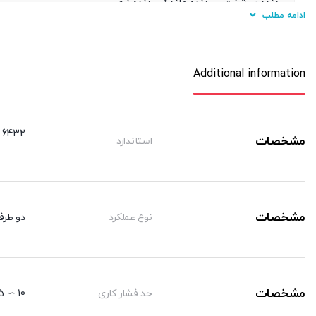
دنده سرشفت
دنده ماندگی ,دنده نری
ادامه مطلب
بست نصبی
بست فلنچ جلو یا عقب G, بست پایه LB ,بست دوشاخه Y, بست چشمی FI ,بست شناور FC
سنسور
( ø ۱۲ ~ ۲۵ mm ) KT-05 R/BK81
Additional information
تعداد سنسور
یک عدد ,دو عدد
 6432
مشخصات
استاندارد
مشخصات
نوع عملکرد
دو طرف
مشخصات
حد فشار کاری
10 ∼ 1.5 kgf/cm²