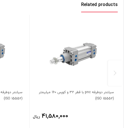
Related products
سیلندر دوطرفه pnc با قطر 32 و کورس 160 میلیمتر
(ISO 15552)
(ISO 15552)
41,580,000
ریال