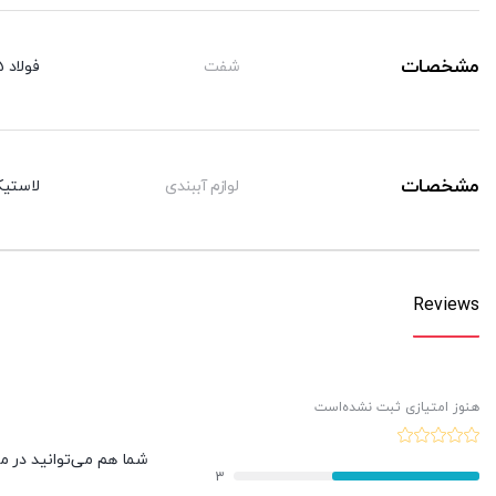
مشخصات
شفت
فولاد CK45 با روکش کرم سخت
مشخصات
لوازم آببندی
لاستیک
Reviews
هنوز امتیازی ثبت نشده‌است
شما هم می‌توانید در مور
3