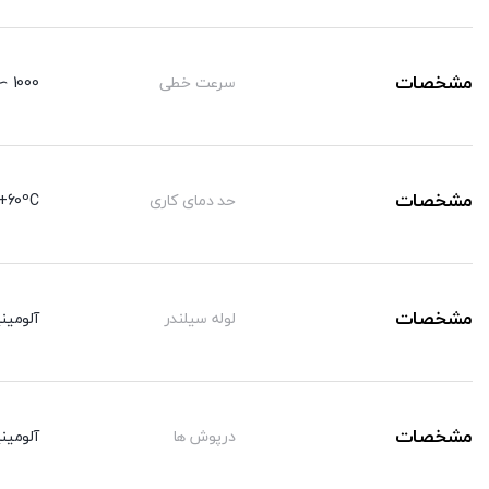
مشخصات
سرعت خطی
1000 ∼ 50 mm/sec
مشخصات
حد دمای کاری
+60ºC-
مشخصات
لوله سیلندر
آلومینی
مشخصات
درپوش ها
آلومینی