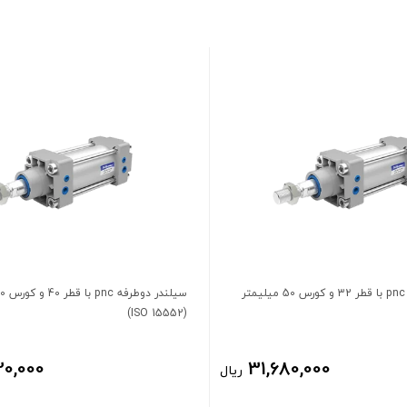
سیلندر دوطرفه pnc با قطر 32 و کورس 50 میلیمتر
(ISO 15552)
20,000
31,680,000
ریال