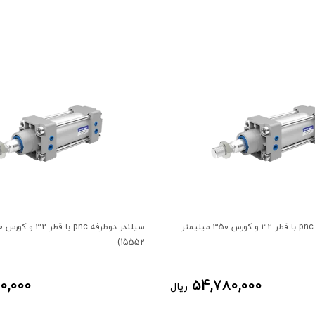
سیلندر دوطرفه pnc با قطر 32 و کورس 350 میلیمتر
15552)
0,000
54,780,000
ریال