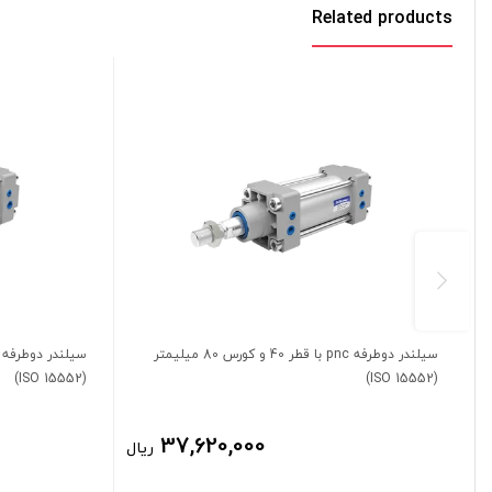
Related products
سیلندر دوطرفه pnc با قطر 40 و کورس 80 میلیمتر
(ISO 15552)
(ISO 15552)
37,620,000
ریال