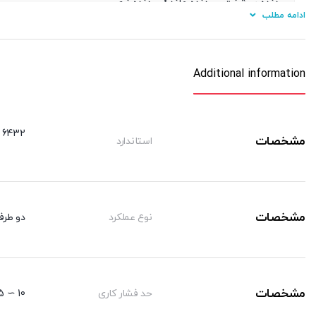
دنده سرشفت
دنده ماندگی ,دنده نری
ادامه مطلب
بست نصبی
بست فلنچ جلو یا عقب G, بست پایه LB ,بست دوشاخه Y, بست چشمی FI ,بست شناور FC
سنسور
( ø ۱۲ ~ ۲۵ mm ) KT-05 R/BK81
Additional information
تعداد سنسور
یک عدد ,دو عدد
 6432
مشخصات
استاندارد
مشخصات
نوع عملکرد
دو طرف
مشخصات
حد فشار کاری
10 ∼ 1.5 kgf/cm²