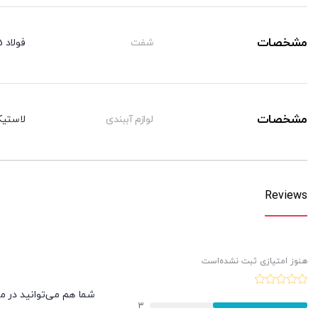
مشخصات
شفت
فولاد CK45 با روکش کرم سخت
مشخصات
لوازم آببندی
لاستیک
Reviews
هنوز امتیازی ثبت نشده‌است
شما هم می‌توانید در مور
3