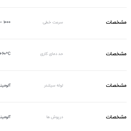
مشخصات
سرعت خطی
1000 ∼ 50 mm/sec
مشخصات
حد دمای کاری
+60ºC-
مشخصات
لوله سیلندر
آلومینی
مشخصات
درپوش ها
آلومینی