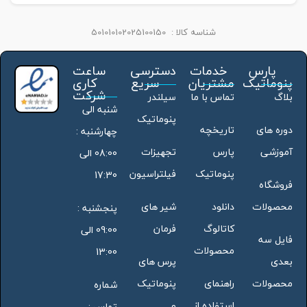
شناسه کالا :
501010102025100150
پارس
خدمات
دسترسی
ساعت
پنوماتیک
مشتریان
سریع
کاری
شرکت
بلاگ
تماس با ما
سیلندر
شنبه الی
پنوماتیک
دوره های
تاریخچه
چهارشنبه :
آموزشی
پارس
تجهیزات
08:00 الی
پنوماتیک
فیلتراسیون
17:30
فروشگاه
محصولات
دانلود
شیر های
پنجشنبه :
کاتالوگ
فرمان
09:00 الی
فایل سه
محصولات
13:00
بعدی
پرس های
محصولات
راهنمای
پنوماتیک
شماره
استفاده از
و
تماس :