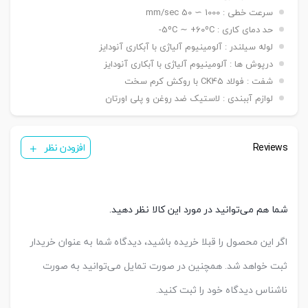
بست فلنج G / بست نبشی LB / بست لولایی DB /
سرعت خطی : 1000 ∼ 50 mm/sec
بست
بست دو شاخه مادگی Y / بست چشمی FI / بست
حد دمای کاری : 5ºC ∼ +60ºC-
نصبی
شناور FC
لوله سیلندر : آلومینیوم آلیاژی با آبکاری آنودایز
( ø ۱۲۵ mm ) KT32/DT03
سنسور
درپوش ها : آلومینیوم آلیاژی با آبکاری آنودایز
( ø ۱۶۰ & ۲۵۰ mm ) KT32/DT04
شفت : فولاد CK45 با روکش کرم سخت
تعداد
یک عدد ,دو عدد
لوازم آببندی : لاستیک ضد روغن و پلی اورتان
سنسور
Reviews
افزودن نظر
شما هم می‌توانید در مورد این کالا نظر دهید.
اگر این محصول را قبلا خریده باشید، دیدگاه شما به عنوان خریدار
ثبت خواهد شد. همچنین در صورت تمایل می‌توانید به صورت
ناشناس دیدگاه خود را ثبت کنید.