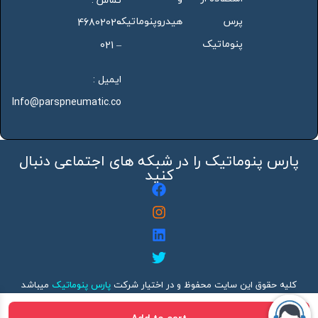
پرس
هیدروپنوماتیک
46802020
پنوماتیک
– 021
ایمیل :
Info@parspneumatic.co
پارس پنوماتیک را در شبکه های اجتماعی دنبال
کنید
کلیه حقوق این سایت محفوظ و در اختیار شرکت
پارس پنوماتیک
میباشد
هرگونه کپی برداری بدون ذکر منبع پیگرد قانونی دارد