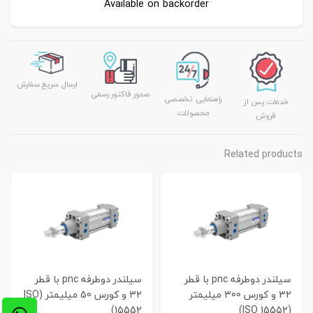
Available on backorder
ارسال سریع سفارش
صدور فاکتور رسمی
راهنمایی تخصصی
خدمات پس از
محصولات
فروش
Related products
سیلندر دوطرفه pnc با قطر
سیلندر دوطرفه pnc با قطر
32 و کورس 300 میلیمتر
32 و کورس 50 میلیمتر (ISO
15552)
(ISO 15552)