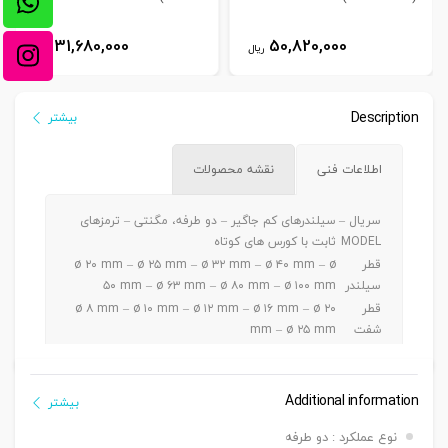
31,680,000
50,820,000
ریال
ریال
Description
بیشتر
اطلاعات فنی
نقشه محصولات
سریال –
سیلندرهای کم جاگیر – دو طرفه، مگنتی – ترمزهای
MODEL
ثابت با کورس های کوتاه
قطر
ø ۲۰ mm – ø ۲۵ mm – ø ۳۲ mm – ø ۴۰ mm – ø
سیلندر
۵۰ mm – ø ۶۳ mm – ø ۸۰ mm – ø ۱۰۰ mm
قطر
ø ۸ mm – ø ۱۰ mm – ø ۱۲ mm – ø ۱۶ mm – ø ۲۰
شفت
mm – ø ۲۵ mm
ø ۲۰ – ۲۵ mm a5 ~ 30 mm / ø ۳۲-۴۰-۵۰ mm a 5
کورس
~ 50 mm / ø ۶۳-۸۰-۱۰۰mm a 5 ~ 100 mm
دنده
Additional information
بیشتر
دنده ماندگی ,دنده نری
سرشفت
نوع عملکرد : دو طرفه
بست
بست فلنج جلو یا عقب G – بست پایه LB – بست دو