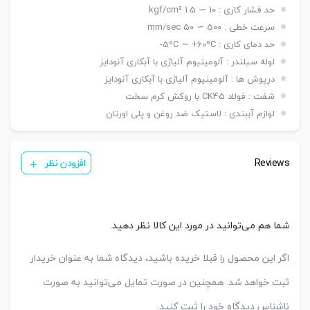
نصبی
حد فشار کاری : 10 ∼ 1.5 kgf/cm²
شاخه مادگی Y – بست چشمی FI – بست شناور FC
سنسور
KT 33 R
سرعت خطی : 500 ∼ 50 mm/sec
تعداد
حد دمای کاری : 5ºC ∼ +60ºC-
یک عدد ,دو عدد
سنسور
لوله سیلندر : آلومینیوم آلیاژی با آبکاری آنودایز
درپوش ها : آلومینیوم آلیاژی با آبکاری آنودایز
شفت : فولاد CK45 با روکش کرم سخت
لوازم آببندی : لاستیک ضد روغن و پلی اورتان
Reviews
افزودن نظر
شما هم می‌توانید در مورد این کالا نظر دهید.
اگر این محصول را قبلا خریده باشید، دیدگاه شما به عنوان خریدار
ثبت خواهد شد. همچنین در صورت تمایل می‌توانید به صورت
ناشناس دیدگاه خود را ثبت کنید.