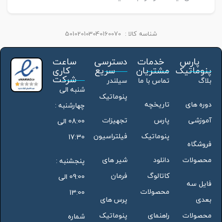
شناسه کالا :
501020103040160070
پارس
خدمات
دسترسی
ساعت
پنوماتیک
مشتریان
سریع
کاری
شرکت
بلاگ
تماس با ما
سیلندر
شنبه الی
پنوماتیک
دوره های
تاریخچه
چهارشنبه :
آموزشی
پارس
تجهیزات
08:00 الی
پنوماتیک
فیلتراسیون
17:30
فروشگاه
محصولات
دانلود
شیر های
پنجشنبه :
کاتالوگ
فرمان
09:00 الی
فایل سه
محصولات
13:00
بعدی
پرس های
محصولات
راهنمای
پنوماتیک
شماره