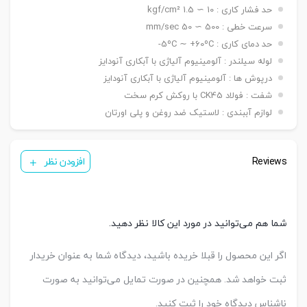
نصبی
حد فشار کاری : 10 ∼ 1.5 kgf/cm²
شاخه مادگی Y – بست چشمی FI – بست شناور FC
سنسور
KT 33 R
سرعت خطی : 500 ∼ 50 mm/sec
تعداد
حد دمای کاری : 5ºC ∼ +60ºC-
یک عدد ,دو عدد
سنسور
لوله سیلندر : آلومینیوم آلیاژی با آبکاری آنودایز
درپوش ها : آلومینیوم آلیاژی با آبکاری آنودایز
شفت : فولاد CK45 با روکش کرم سخت
لوازم آببندی : لاستیک ضد روغن و پلی اورتان
Reviews
افزودن نظر
شما هم می‌توانید در مورد این کالا نظر دهید.
اگر این محصول را قبلا خریده باشید، دیدگاه شما به عنوان خریدار
ثبت خواهد شد. همچنین در صورت تمایل می‌توانید به صورت
ناشناس دیدگاه خود را ثبت کنید.