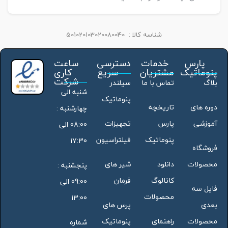
شناسه کالا :
501020103020080040
پارس
خدمات
دسترسی
ساعت
پنوماتیک
مشتریان
سریع
کاری
شرکت
بلاگ
تماس با ما
سیلندر
شنبه الی
پنوماتیک
دوره های
تاریخچه
چهارشنبه :
آموزشی
پارس
تجهیزات
08:00 الی
پنوماتیک
فیلتراسیون
17:30
فروشگاه
محصولات
دانلود
شیر های
پنجشنبه :
کاتالوگ
فرمان
09:00 الی
فایل سه
محصولات
13:00
بعدی
پرس های
محصولات
راهنمای
پنوماتیک
شماره