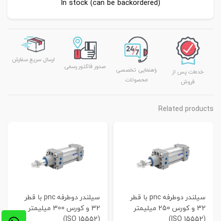
In stock (can be backordered)
ارسال سریع سفارش
صدور فاکتور رسمی
راهنمایی تخصصی
خدمات پس از
محصولات
فروش
Related products
سیلندر دوطرفه pnc با قطر
سیلندر دوطرفه pnc با قطر
32 و کورس 250 میلیمتر
32 و کورس 300 میلیمتر
(ISO 15552)
(ISO 15552)