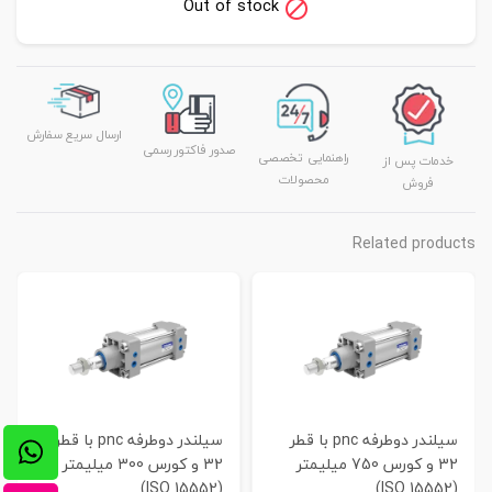
Out of stock
ارسال سریع سفارش
صدور فاکتور رسمی
راهنمایی تخصصی
خدمات پس از
محصولات
فروش
Related products
سیلندر دوطرفه pnc با قطر
سیلندر دوطرفه pnc با قطر
32 و کورس 750 میلیمتر
32 و کورس 300 میلیمتر
(ISO 15552)
(ISO 15552)