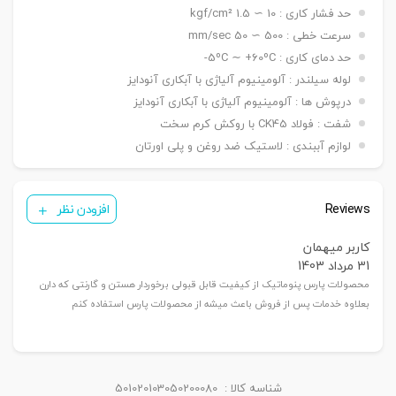
نصبی
حد فشار کاری : 10 ∼ 1.5 kgf/cm²
شاخه مادگی Y – بست چشمی FI – بست شناور FC
سنسور
KT 33 R
سرعت خطی : 500 ∼ 50 mm/sec
تعداد
حد دمای کاری : 5ºC ∼ +60ºC-
یک عدد ,دو عدد
سنسور
لوله سیلندر : آلومینیوم آلیاژی با آبکاری آنودایز
درپوش ها : آلومینیوم آلیاژی با آبکاری آنودایز
شفت : فولاد CK45 با روکش کرم سخت
لوازم آببندی : لاستیک ضد روغن و پلی اورتان
Reviews
افزودن نظر
کاربر میهمان
31 مرداد 1403
محصولات پارس پنوماتیک از کیفیت قابل قبولی برخوردار هستن و گارنتی که دارن
بعلاوه خدمات پس از فروش باعث میشه از محصولات پارس استفاده کنم
شناسه کالا :
501020103050200080