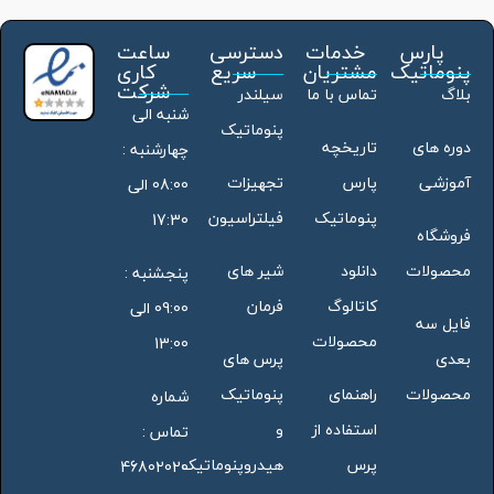
پارس
خدمات
دسترسی
ساعت
پنوماتیک
مشتریان
سریع
کاری
شرکت
بلاگ
تماس با ما
سیلندر
شنبه الی
پنوماتیک
دوره های
تاریخچه
چهارشنبه :
آموزشی
پارس
تجهیزات
08:00 الی
پنوماتیک
فیلتراسیون
17:30
فروشگاه
محصولات
دانلود
شیر های
پنجشنبه :
کاتالوگ
فرمان
09:00 الی
فایل سه
محصولات
13:00
بعدی
پرس های
محصولات
راهنمای
پنوماتیک
شماره
استفاده از
و
تماس :
پرس
هیدروپنوماتیک
46802020