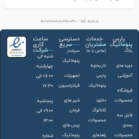
شناسه کالا :
501020101080250030
پارس
خدمات
دسترسی
ساعت
پنوماتیک
مشتریان
سریع
کاری
شرکت
بلاگ
تماس با ما
سیلندر
شنبه الی
پنوماتیک
دوره های
تاریخچه
چهارشنبه :
آموزشی
پارس
تجهیزات
08:00 الی
پنوماتیک
فیلتراسیون
17:30
فروشگاه
محصولات
دانلود
شیر های
پنجشنبه :
کاتالوگ
فرمان
09:00 الی
فایل سه
محصولات
13:00
بعدی
پرس های
محصولات
راهنمای
پنوماتیک
شماره