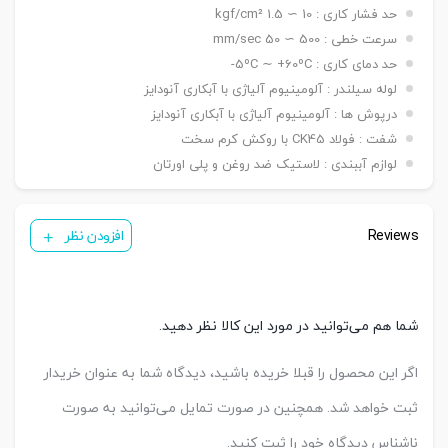
نصبی
حد فشار کاری : 10 ∼ 1.5 kgf/cm²
شاخه مادگی Y – بست چشمی FI – بست شناور FC
سنسور
KT 33 R
سرعت خطی : 500 ∼ 50 mm/sec
تعداد
حد دمای کاری : 5ºC ∼ +60ºC-
یک عدد ,دو عدد
سنسور
لوله سیلندر : آلومینیوم آلیاژی با آبکاری آنودایز
درپوش ها : آلومینیوم آلیاژی با آبکاری آنودایز
شفت : فولاد CK45 با روکش کرم سخت
لوازم آببندی : لاستیک ضد روغن و پلی اورتان
Reviews
افزودن نظر
شما هم می‌توانید در مورد این کالا نظر دهید.
اگر این محصول را قبلا خریده باشید، دیدگاه شما به عنوان خریدار
ثبت خواهد شد. همچنین در صورت تمایل می‌توانید به صورت
ناشناس دیدگاه خود را ثبت کنید.