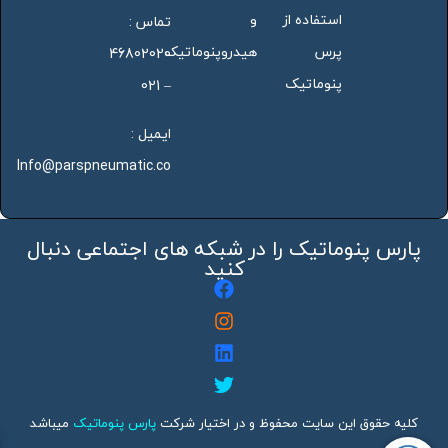
استفاده از
و
تماس :
پرس
هیدروپنوماتیک
46802020
پنوماتیک
– 021
ایمیل :
Info@parspneumatic.co
پارس پنوماتیک را در شبکه های اجتماعی دنبال
کنید
کلیه حقوق این سایت محفوظ و در اختیار شرکت
پارس پنوماتیک
میباشد