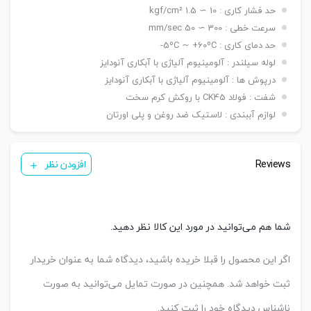
نصبی
حد فشار کاری : 10 ∼ 1.5 kgf/cm²
شاخه مادگی Y – بست چشمی FI – بست شناور FC
سنسور
KT 33 R
سرعت خطی : 300 ∼ 50 mm/sec
تعداد
حد دمای کاری : 5ºC ∼ +60ºC-
یک عدد ,دو عدد
سنسور
لوله سیلندر : آلومینیوم آلیاژی با آبکاری آنودایز
درپوش ها : آلومینیوم آلیاژی با آبکاری آنودایز
شفت : فولاد CK45 با روکش کرم سخت
لوازم آببندی : لاستیک ضد روغن و پلی اورتان
Reviews
افزودن نظر
شما هم می‌توانید در مورد این کالا نظر دهید.
اگر این محصول را قبلا خریده باشید، دیدگاه شما به عنوان خریدار
ثبت خواهد شد. همچنین در صورت تمایل می‌توانید به صورت
ناشناس دیدگاه خود را ثبت کنید.