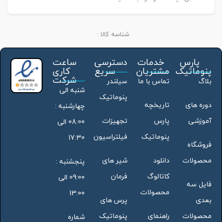
شناسه کالا :
پارس
خدمات
دسترسی
ساعت
پنوماتیک
مشتریان
سریع
کاری
شرکت
بلاگ
تماس با ما
سیلندر
شنبه الی
پنوماتیک
دوره های
تاریخچه
چهارشنبه :
آموزشی
پارس
تجهیزات
08:00 الی
پنوماتیک
فیلتراسیون
17:30
فروشگاه
محصولات
دانلود
شیر های
پنجشنبه :
کاتالوگ
فرمان
09:00 الی
فایل سه
محصولات
13:00
بعدی
پرس های
محصولات
راهنمای
پنوماتیک
شماره