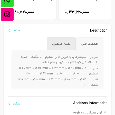
80,520,000
33,660,000
ریال
ریال
Description
بیشتر
اطلاعات فنی
نقشه محصول
سریال –
سیلندرهای با کورس قابل تنظیم – با مگنت – ضربه
MODEL
گیر خودتنظیم با کورس های کوتاه
قطر
ø ۲۰ mm – ø ۲۵ mm – ø ۳۲ mm – ø ۴۰ mm – ø
سیلندر
۵۰ mm – ø ۶۳ mm – ø ۸۰ mm – ø ۱۰۰ mm
قطر
ø ۱۰ mm – ø ۱۲ mm – ø ۱۶ mm – ø ۲۰ mm – ø ۲۵
شفت
mm
ø ۲۰ – ۲۵ mm – 5 ~ 100 mm / ø ۳۲-۴۰-۵۰ mm –
کورس
5 ~ 200 mm / ø ۶۳-۸۰-۱۰۰ mm – 5 ~ 300 mm
دنده
Additional information
بیشتر
دنده ماندگی ,دنده نری
سرشفت
نوع عملکرد : دو طرفه
بست
بست فلنج جلو یا عقب G – بست پایه LB – بست دو