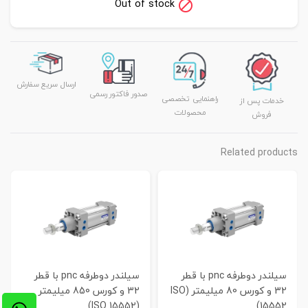
Out of stock
ارسال سریع سفارش
صدور فاکتور رسمی
راهنمایی تخصصی
خدمات پس از
محصولات
فروش
Related products
سیلندر دوطرفه pnc با قطر
سیلندر دوطرفه pnc با قطر
32 و کورس 80 میلیمتر (ISO
32 و کورس 850 میلیمتر
(ISO 15552)
15552)