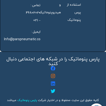
استفاده از
و
تماس :
پرس
هیدروپنوماتیک
46802020
پنوماتیک
– 021
ایمیل :
Info@parspneumatic.co
پارس پنوماتیک را در شبکه های اجتماعی دنبال
کنید
کلیه حقوق این سایت محفوظ و در اختیار شرکت
پارس پنوماتیک
میباشد