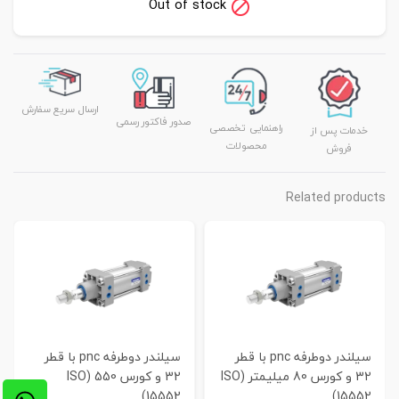
Out of stock
ارسال سریع سفارش
صدور فاکتور رسمی
راهنمایی تخصصی
خدمات پس از
محصولات
فروش
Related products
سیلندر دوطرفه pnc با قطر
سیلندر دوطرفه pnc با قطر
32 و کورس 80 میلیمتر (ISO
32 و کورس 550 (ISO
15552)
15552)