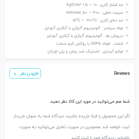
نصبی
حد فشار کاری : 10 ∼ 1.5 kgf/cm²
شاخه مادگی Y – بست چشمی FI – بست شناور FC
سنسور
KT 33 R
سرعت خطی : 300 ∼ 50 mm/sec
تعداد
حد دمای کاری : 5ºC ∼ +60ºC-
یک عدد ,دو عدد
سنسور
لوله سیلندر : آلومینیوم آلیاژی با آبکاری آنودایز
درپوش ها : آلومینیوم آلیاژی با آبکاری آنودایز
شفت : فولاد CK45 با روکش کرم سخت
لوازم آببندی : لاستیک ضد روغن و پلی اورتان
Reviews
افزودن نظر
شما هم می‌توانید در مورد این کالا نظر دهید.
اگر این محصول را قبلا خریده باشید، دیدگاه شما به عنوان خریدار
ثبت خواهد شد. همچنین در صورت تمایل می‌توانید به صورت
ناشناس دیدگاه خود را ثبت کنید.