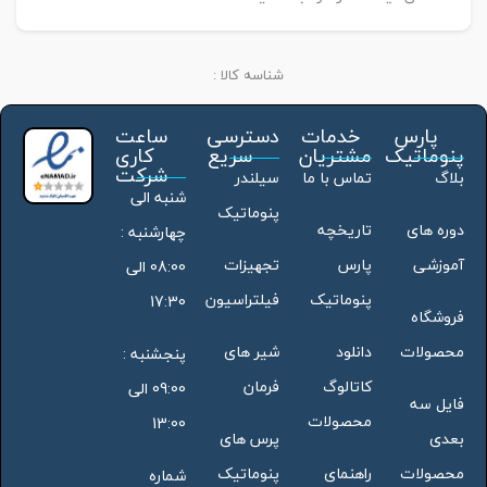
شناسه کالا :
پارس
خدمات
دسترسی
ساعت
پنوماتیک
مشتریان
سریع
کاری
شرکت
بلاگ
تماس با ما
سیلندر
شنبه الی
پنوماتیک
دوره های
تاریخچه
چهارشنبه :
آموزشی
پارس
تجهیزات
08:00 الی
پنوماتیک
فیلتراسیون
17:30
فروشگاه
محصولات
دانلود
شیر های
پنجشنبه :
کاتالوگ
فرمان
09:00 الی
فایل سه
محصولات
13:00
بعدی
پرس های
محصولات
راهنمای
پنوماتیک
شماره