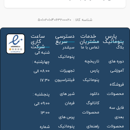
شناسه کالا :
501020104063200020
پارس
خدمات
دسترسی
ساعت
پنوماتیک
مشتریان
سریع
کاری
شرکت
بلاگ
تماس با ما
سیلندر
شنبه الی
پنوماتیک
دوره های
تاریخچه
چهارشنبه :
آموزشی
پارس
تجهیزات
08:00 الی
پنوماتیک
فیلتراسیون
17:30
فروشگاه
محصولات
دانلود
شیر های
پنجشنبه :
کاتالوگ
فرمان
09:00 الی
فایل سه
محصولات
13:00
بعدی
پرس های
محصولات
راهنمای
پنوماتیک
شماره