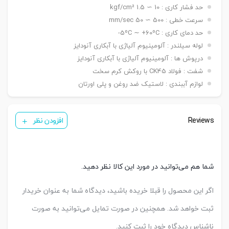
نصبی
حد فشار کاری : 10 ∼ 1.5 kgf/cm²
شاخه مادگی Y – بست چشمی FI – بست شناور FC
سنسور
KT 33 R
سرعت خطی : 500 ∼ 50 mm/sec
تعداد
حد دمای کاری : 5ºC ∼ +60ºC-
یک عدد ,دو عدد
سنسور
لوله سیلندر : آلومینیوم آلیاژی با آبکاری آنودایز
درپوش ها : آلومینیوم آلیاژی با آبکاری آنودایز
شفت : فولاد CK45 با روکش کرم سخت
لوازم آببندی : لاستیک ضد روغن و پلی اورتان
Reviews
افزودن نظر
شما هم می‌توانید در مورد این کالا نظر دهید.
اگر این محصول را قبلا خریده باشید، دیدگاه شما به عنوان خریدار
ثبت خواهد شد. همچنین در صورت تمایل می‌توانید به صورت
ناشناس دیدگاه خود را ثبت کنید.