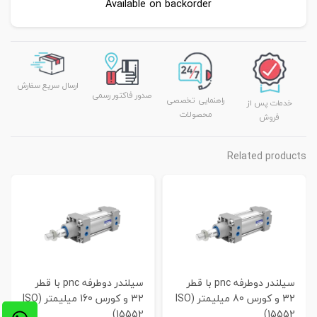
Available on backorder
ارسال سریع سفارش
صدور فاکتور رسمی
راهنمایی تخصصی
خدمات پس از
محصولات
فروش
Related products
سیلندر دوطرفه pnc با قطر
سیلندر دوطرفه pnc با قطر
32 و کورس 80 میلیمتر (ISO
32 و کورس 160 میلیمتر (ISO
15552)
15552)