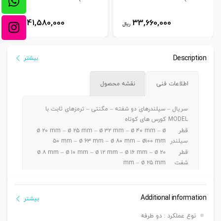
41,580,000
33,660,000
ریال
ریال
Description
بیشتر
اطلاعات فنی
نقشه محصول
سریال –
سیلندرهای دو شفته – مگنتی – ترمزهای ثابت با
MODEL
کورس های کوتاه
قطر
ø ۲۰ mm – ø ۲۵ mm – ø ۳۲ mm – ø ۴۰ mm – ø
سیلندر
۵۰ mm – ø ۶۳ mm – ø ۸۰ mm – ø۱۰۰ mm
قطر
ø ۸ mm – ø ۱۰ mm – ø ۱۲ mm – ø ۱۶ mm – ø ۲۰
شفت
mm – ø ۲۵ mm
ø ۲۰ – ۲۵ mm a5 ~ 30 mm / ø ۳۲-۴۰-۵۰ mm a 5
کورس
~ 50 mm / ø ۶۳-۸۰-۱۰۰mm a 5 ~ 100 mm
دنده
Additional information
بیشتر
دنده ماندگی ,دنده نری
سرشفت
نوع عملکرد : دو طرفه
بست
بست فلنج جلو یا عقب G – بست پایه LB – بست دو