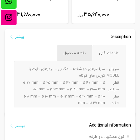
31,680,000
35,640,000
ریال
ریال
Description
بیشتر
اطلاعات فنی
نقشه محصول
سریال –
سیلندرهای دو شفته – مگنتی – ترمزهای ثابت با
MODEL
کورس های کوتاه
قطر
ø ۲۰ mm – ø ۲۵ mm – ø ۳۲ mm – ø ۴۰ mm – ø
سیلندر
۵۰ mm – ø ۶۳ mm – ø ۸۰ mm – ø۱۰۰ mm
قطر
ø ۸ mm – ø ۱۰ mm – ø ۱۲ mm – ø ۱۶ mm – ø ۲۰
شفت
mm – ø ۲۵ mm
ø ۲۰ – ۲۵ mm a5 ~ 30 mm / ø ۳۲-۴۰-۵۰ mm a 5
کورس
~ 50 mm / ø ۶۳-۸۰-۱۰۰mm a 5 ~ 100 mm
دنده
Additional information
بیشتر
دنده ماندگی ,دنده نری
سرشفت
نوع عملکرد : دو طرفه
بست
بست فلنج جلو یا عقب G – بست پایه LB – بست دو