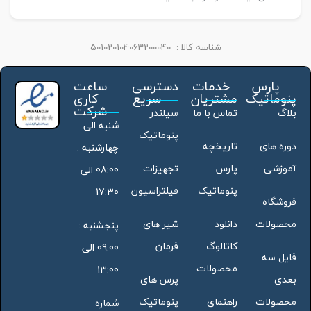
شناسه کالا :
501020104063200040
پارس
خدمات
دسترسی
ساعت
پنوماتیک
مشتریان
سریع
کاری
شرکت
بلاگ
تماس با ما
سیلندر
شنبه الی
پنوماتیک
دوره های
تاریخچه
چهارشنبه :
آموزشی
پارس
تجهیزات
08:00 الی
پنوماتیک
فیلتراسیون
17:30
فروشگاه
محصولات
دانلود
شیر های
پنجشنبه :
کاتالوگ
فرمان
09:00 الی
فایل سه
محصولات
13:00
بعدی
پرس های
محصولات
راهنمای
پنوماتیک
شماره