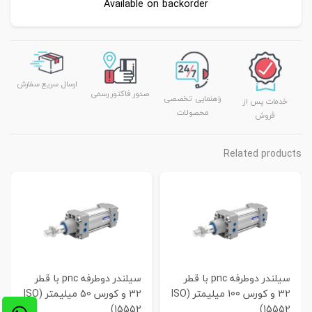
Available on backorder
ارسال سریع سفارش
صدور فاکتور رسمی
راهنمایی تخصصی
خدمات پس از
محصولات
فروش
Related products
سیلندر دوطرفه pnc با قطر
سیلندر دوطرفه pnc با قطر
32 و کورس 100 میلیمتر (ISO
32 و کورس 50 میلیمتر (ISO
15552)
15552)