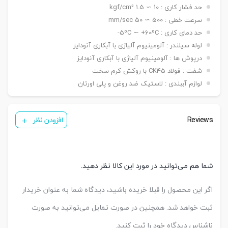
نصبی
حد فشار کاری : 10 ∼ 1.5 kgf/cm²
شاخه مادگی Y – بست چشمی FI – بست شناور FC
سنسور
KT 33 R
سرعت خطی : 500 ∼ 50 mm/sec
تعداد
حد دمای کاری : 5ºC ∼ +60ºC-
یک عدد ,دو عدد
سنسور
لوله سیلندر : آلومینیوم آلیاژی با آبکاری آنودایز
درپوش ها : آلومینیوم آلیاژی با آبکاری آنودایز
شفت : فولاد CK45 با روکش کرم سخت
لوازم آببندی : لاستیک ضد روغن و پلی اورتان
Reviews
افزودن نظر
شما هم می‌توانید در مورد این کالا نظر دهید.
اگر این محصول را قبلا خریده باشید، دیدگاه شما به عنوان خریدار
ثبت خواهد شد. همچنین در صورت تمایل می‌توانید به صورت
ناشناس دیدگاه خود را ثبت کنید.