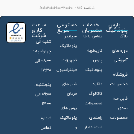
شناسه کالا :
501020106100320060
پارس
خدمات
دسترسی
ساعت
پنوماتیک
مشتریان
سریع
کاری
شرکت
بلاگ
تماس با ما
سیلندر
شنبه الی
پنوماتیک
دوره های
تاریخچه
چهارشنبه :
آموزشی
پارس
تجهیزات
08:00 الی
پنوماتیک
فیلتراسیون
17:30
فروشگاه
محصولات
دانلود
شیر های
پنجشنبه :
کاتالوگ
فرمان
09:00 الی
فایل سه
محصولات
13:00
بعدی
پرس های
محصولات
راهنمای
پنوماتیک
شماره
استفاده از
و
تماس :