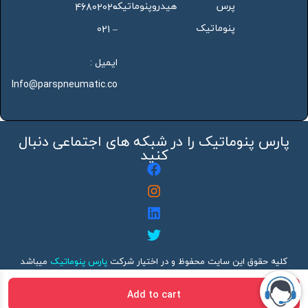
پرس
هیدروپنوماتیک
46802020
پنوماتیک
– 021
ایمیل :
Info@parspneumatic.co
پارس پنوماتیک را در شبکه های اجتماعی دنبال
کنید
کلیه حقوق این سایت محفوظ و در اختیار شرکت
پارس پنوماتیک
میباشد
هرگونه کپی برداری بدون ذکر منبع پیگرد قانونی دارد
Add to cart