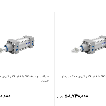
سیلندر دوطرفه pnc با قطر 32 و کورس 400 میلیمتر
15552)
0,000
58,740,000
ریال