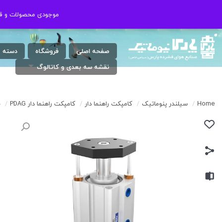
شنبه الی چهارشنبه ( 17:30 / 8 ) پنجشنبه
021-46802020
موجودی محصولات و قیم
موجودی محصولات و قیم
: 9 الی 13
صفحه اصلی
فروشگاه
دسته 
نقشه سه بعدی و کاتالوگ
Home
/
سیلندر پنوماتیک
/
کامپکت راهنما دار
/
کامپکت راهنما دار PDAG
/
س