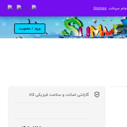
جام میباشد.
جام میباشد.
Dismiss
Dismiss
ورود / عضویت
گارانتی اصالت و سلامت فیزیکی کالا
موجود در انبار