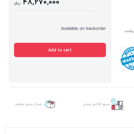
48,270,000
ریال
Available on backorder
ارای مدت ساخت 7 الی 14 روز میباشند
Add to cart
صدور فاکتور رسمی
ارسال سریع سفارش