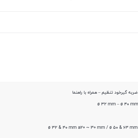
به گیرخود تنظیم – همراه با راهنما
ø ۳۲ mm – ø ۴۰ mm
ø ۳۲ & ۴۰ mm a20 ~ 30 mm / ø ۵۰ & ۶۳ mm 