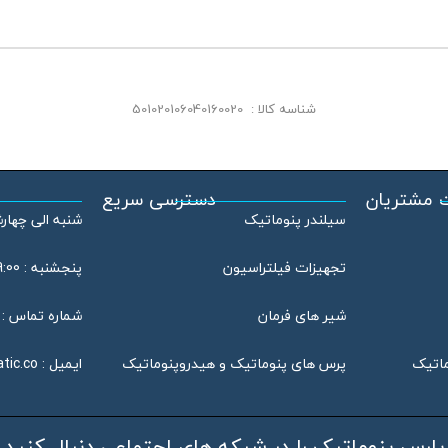
شناسه کالا :
501020106040160020
 مشتریان
دسترسی سریع
سیلندر پنوماتیک
شنبه الی چهارشنبه : 08:00
تجهیزات فیلتراسیون
پنجشنبه : 09:00 الی 13:00
شیر های فرمان
شماره تماس : 46802020 – 021
ماتیک
پرس های پنوماتیک و هیدروپنوماتیک
ایمیل :
tic.co
پارس پنوماتیک را در شبکه های اجتماعی دنبال کنید