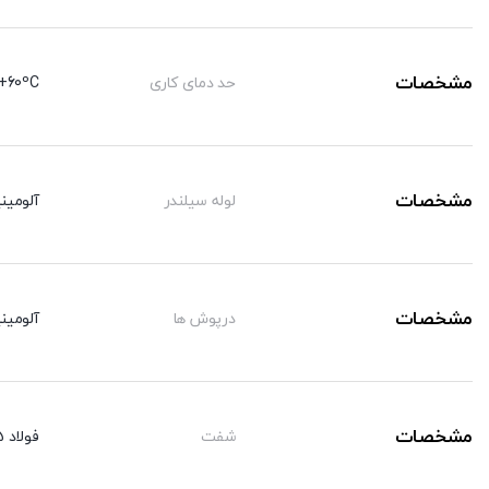
مشخصات
حد دمای کاری
+60ºC-
مشخصات
لوله سیلندر
آلومینی
مشخصات
درپوش ها
آلومینی
مشخصات
شفت
فولاد CK45 با روکش کرم سخت