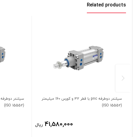
Related products
سیلندر دوطرفه pnc با قطر 32 و کورس 160 میلیمتر
(ISO 15552)
(ISO 15552)
41,580,000
ریال