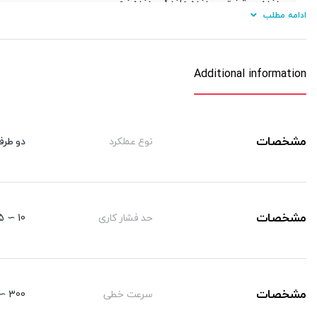
دنده سرشفت
دنده ماندگی ,دنده نری
ادامه مطلب
سنسور
KT 33 R
تعداد سنسور
یک عدد ,دو عدد
Additional information
مشخصات
نوع عملکرد
دو طرف
مشخصات
حد فشار کاری
10 ∼ 1.5 kgf/cm²
مشخصات
سرعت خطی
300 ∼ 50 mm/sec