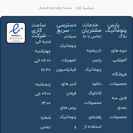
شناسه کالا :
501020106050200010
پارس
خدمات
دسترسی
ساعت
پنوماتیک
مشتریان
سریع
کاری
شرکت
بلاگ
تماس با ما
سیلندر
شنبه الی
پنوماتیک
دوره های
تاریخچه
چهارشنبه :
آموزشی
پارس
تجهیزات
08:00 الی
پنوماتیک
فیلتراسیون
17:30
فروشگاه
محصولات
دانلود
شیر های
پنجشنبه :
کاتالوگ
فرمان
09:00 الی
فایل سه
محصولات
13:00
بعدی
پرس های
محصولات
راهنمای
پنوماتیک
شماره
استفاده از
و
تماس :