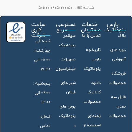
شناسه کالا :
501020106050200050
پارس
خدمات
دسترسی
ساعت
پنوماتیک
مشتریان
سریع
کاری
شرکت
بلاگ
تماس با ما
سیلندر
شنبه الی
پنوماتیک
دوره های
تاریخچه
چهارشنبه :
آموزشی
پارس
تجهیزات
08:00 الی
پنوماتیک
فیلتراسیون
17:30
فروشگاه
محصولات
دانلود
شیر های
پنجشنبه :
کاتالوگ
فرمان
09:00 الی
فایل سه
محصولات
13:00
بعدی
پرس های
محصولات
راهنمای
پنوماتیک
شماره
استفاده از
و
تماس :