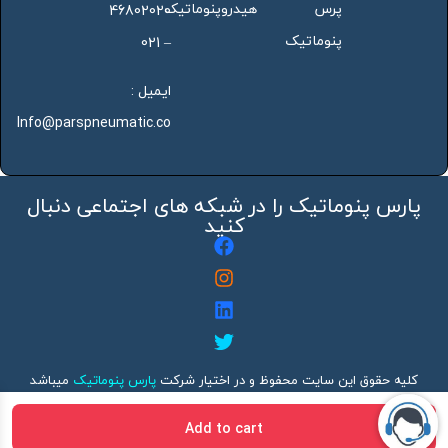
پرس
هیدروپنوماتیک
46802020
پنوماتیک
– 021
ایمیل :
Info@parspneumatic.co
پارس پنوماتیک را در شبکه های اجتماعی دنبال
کنید
کلیه حقوق این سایت محفوظ و در اختیار شرکت
پارس پنوماتیک
میباشد
هرگونه کپی برداری بدون ذکر منبع پیگرد قانونی دارد
Add to cart