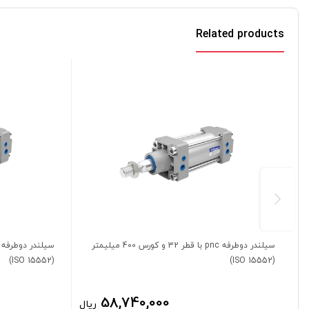
Related products
سیلندر دوطرفه pnc با قطر 32 و کورس 400 میلیمتر
(ISO 15552)
(ISO 15552)
58,740,000
ریال