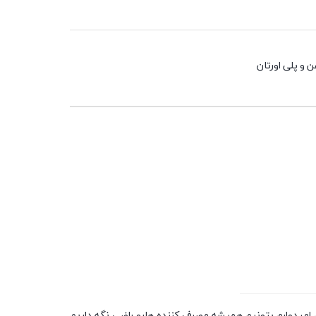
 و پلی اورتان
امیدوارم بتونیم همیشه مصرف کننده هارو راضی نگه داریم