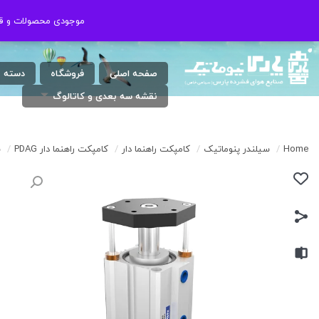
شنبه الی چهارشنبه ( 17:30 / 8 ) پنجشنبه
021-46802020
موجودی محصولات و قیم
موجودی محصولات و قیم
: 9 الی 13
صفحه اصلی
فروشگاه
دسته 
نقشه سه بعدی و کاتالوگ
Home
/
سیلندر پنوماتیک
/
کامپکت راهنما دار
/
کامپکت راهنما دار PDAG
/
س