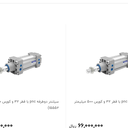
سیلندر دوطرفه pnc با قطر 32 و کورس 500 میلیمتر
15552)
0,000
66,000,000
ریال