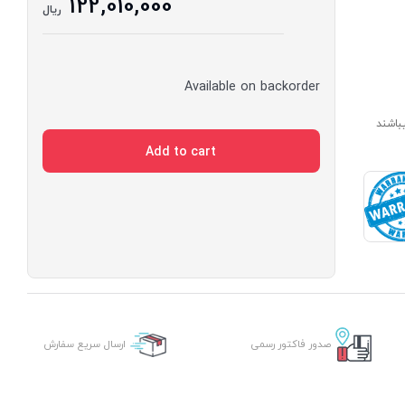
122,010,000
ریال
Available on backorder
ارای مدت ساخت 7 الی 14 روز میباشند
Add to cart
صدور فاکتور رسمی
ارسال سریع سفارش