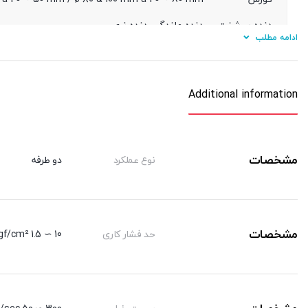
دنده سرشفت
دنده ماندگی ,دنده نری
ادامه مطلب
سنسور
KT 33 R
تعداد سنسور
یک عدد ,دو عدد
Additional information
مشخصات
نوع عملکرد
دو طرفه
مشخصات
حد فشار کاری
10 ∼ 1.5 kgf/cm²