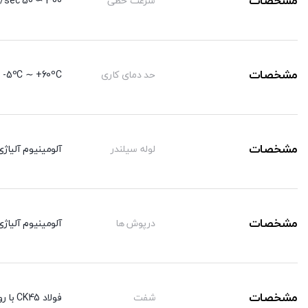
مشخصات
سرعت خطی
300 ∼ 50 mm/sec
مشخصات
حد دمای کاری
5ºC ∼ +60ºC-
مشخصات
لوله سیلندر
آلومینیوم آلیاژی 
مشخصات
درپوش ها
آلومینیوم آلیاژی 
مشخصات
شفت
فولاد CK45 با روکش کرم سخت