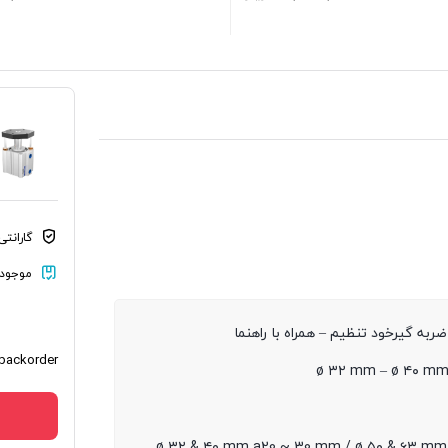
گارانت
موجود د
به گیرخود تنظیم – همراه با راهنما
 backorder
ø ۳۲ mm – ø ۴۰ mm
ø ۳۲ & ۴۰ mm a20 ~ 30 mm / ø ۵۰ & ۶۳ mm 