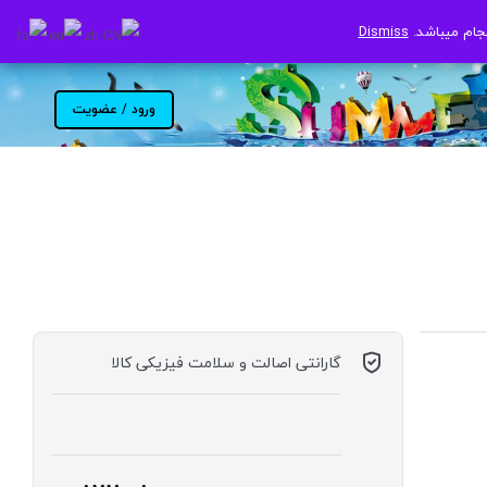
جام میباشد.
جام میباشد.
Dismiss
Dismiss
ورود / عضویت
گارانتی اصالت و سلامت فیزیکی کالا
موجود در انبار