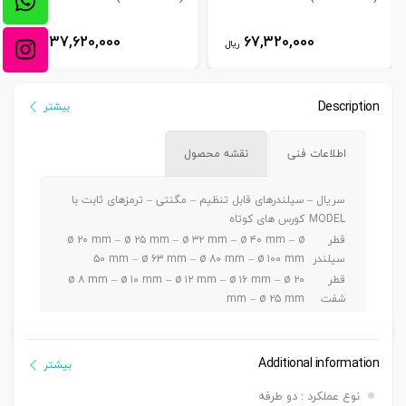
37,620,000
67,320,000
ریال
ریال
Description
بیشتر
اطلاعات فنی
نقشه محصول
سریال –
سیلندرهای قابل تنظیم – مگنتی – ترمزهای ثابت با
MODEL
کورس های کوتاه
قطر
ø ۲۰ mm – ø ۲۵ mm – ø ۳۲ mm – ø ۴۰ mm – ø
سیلندر
۵۰ mm – ø ۶۳ mm – ø ۸۰ mm – ø ۱۰۰ mm
قطر
ø ۸ mm – ø ۱۰ mm – ø ۱۲ mm – ø ۱۶ mm – ø ۲۰
شفت
mm – ø ۲۵ mm
ø ۲۰ – ۲۵ mm a5 ~ 30 mm / ø ۳۲-۴۰-۵۰ mm a 5
کورس
~ 50 mm / ø ۶۳-۸۰-۱۰۰mm a 5 ~ 100 mm
دنده
Additional information
بیشتر
دنده ماندگی ,دنده نری
سرشفت
نوع عملکرد : دو طرفه
بست
بست فلنج جلو یا عقب G – بست پایه LB – بست دو