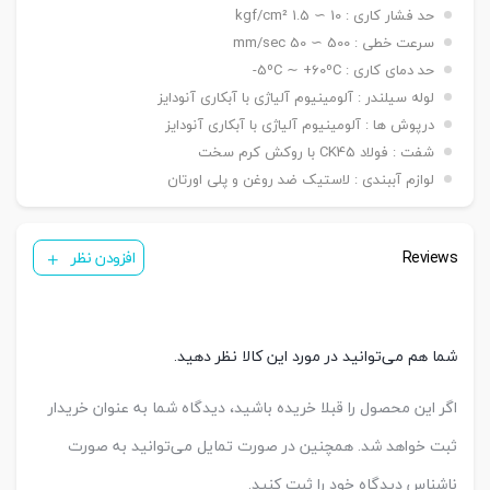
نصبی
حد فشار کاری : 10 ∼ 1.5 kgf/cm²
شاخه مادگی Y – بست چشمی FI – بست شناور FC
سنسور
KT 33 R
سرعت خطی : 500 ∼ 50 mm/sec
تعداد
حد دمای کاری : 5ºC ∼ +60ºC-
یک عدد ,دو عدد
سنسور
لوله سیلندر : آلومینیوم آلیاژی با آبکاری آنودایز
درپوش ها : آلومینیوم آلیاژی با آبکاری آنودایز
شفت : فولاد CK45 با روکش کرم سخت
لوازم آببندی : لاستیک ضد روغن و پلی اورتان
Reviews
افزودن نظر
شما هم می‌توانید در مورد این کالا نظر دهید.
اگر این محصول را قبلا خریده باشید، دیدگاه شما به عنوان خریدار
ثبت خواهد شد. همچنین در صورت تمایل می‌توانید به صورت
ناشناس دیدگاه خود را ثبت کنید.