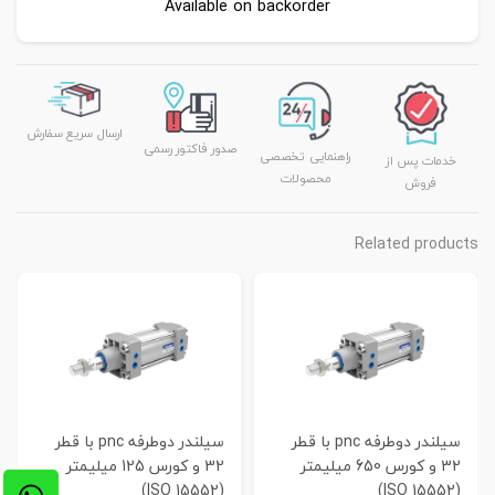
Available on backorder
ارسال سریع سفارش
صدور فاکتور رسمی
راهنمایی تخصصی
خدمات پس از
محصولات
فروش
Related products
سیلندر دوطرفه pnc با قطر
سیلندر دوطرفه pnc با قطر
32 و کورس 650 میلیمتر
32 و کورس 125 میلیمتر
(ISO 15552)
(ISO 15552)