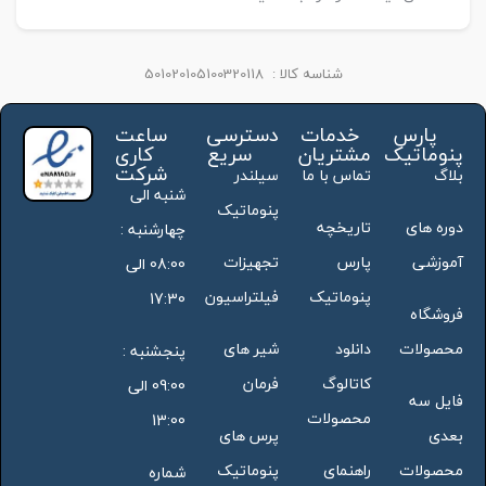
شناسه کالا :
501020105100320118
پارس
خدمات
دسترسی
ساعت
پنوماتیک
مشتریان
سریع
کاری
شرکت
بلاگ
تماس با ما
سیلندر
شنبه الی
پنوماتیک
دوره های
تاریخچه
چهارشنبه :
آموزشی
پارس
تجهیزات
08:00 الی
پنوماتیک
فیلتراسیون
17:30
فروشگاه
محصولات
دانلود
شیر های
پنجشنبه :
کاتالوگ
فرمان
09:00 الی
فایل سه
محصولات
13:00
بعدی
پرس های
محصولات
راهنمای
پنوماتیک
شماره