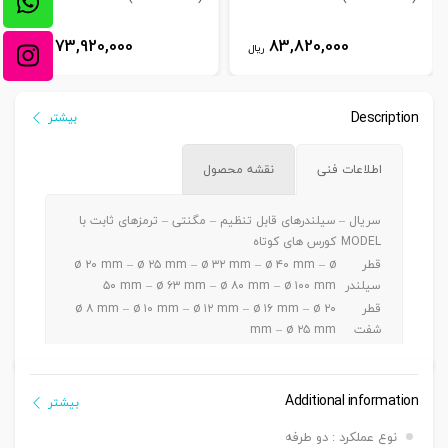
73,920,000
83,820,000
ریال
ریال
Description
بیشتر
اطلاعات فنی
نقشه محصول
سریال –
سیلندرهای قابل تنظیم – مگنتی – ترمزهای ثابت با
MODEL
کورس های کوتاه
قطر
ø ۲۰ mm – ø ۲۵ mm – ø ۳۲ mm – ø ۴۰ mm – ø
سیلندر
۵۰ mm – ø ۶۳ mm – ø ۸۰ mm – ø ۱۰۰ mm
قطر
ø ۸ mm – ø ۱۰ mm – ø ۱۲ mm – ø ۱۶ mm – ø ۲۰
شفت
mm – ø ۲۵ mm
ø ۲۰ – ۲۵ mm a5 ~ 30 mm / ø ۳۲-۴۰-۵۰ mm a 5
کورس
~ 50 mm / ø ۶۳-۸۰-۱۰۰mm a 5 ~ 100 mm
دنده
Additional information
بیشتر
دنده ماندگی ,دنده نری
سرشفت
نوع عملکرد : دو طرفه
بست
بست فلنج جلو یا عقب G – بست پایه LB – بست دو