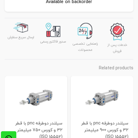
Available on backorder
ارسال سریع سفارش
صدور فاکتور رسمی
راهنمایی تخصصی
خدمات پس از
محصولات
فروش
Related products
سیلندر دوطرفه pnc با قطر
سیلندر دوطرفه pnc با قطر
32 و کورس 900 میلیمتر
32 و کورس 750 میلیمتر
(ISO 15552)
(ISO 15552)