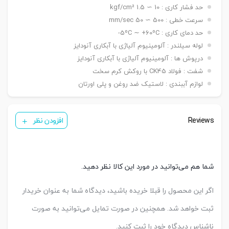
نصبی
حد فشار کاری : 10 ∼ 1.5 kgf/cm²
شاخه مادگی Y – بست چشمی FI – بست شناور FC
سنسور
KT 33 R
سرعت خطی : 500 ∼ 50 mm/sec
تعداد
حد دمای کاری : 5ºC ∼ +60ºC-
یک عدد ,دو عدد
سنسور
لوله سیلندر : آلومینیوم آلیاژی با آبکاری آنودایز
درپوش ها : آلومینیوم آلیاژی با آبکاری آنودایز
شفت : فولاد CK45 با روکش کرم سخت
لوازم آببندی : لاستیک ضد روغن و پلی اورتان
Reviews
افزودن نظر
شما هم می‌توانید در مورد این کالا نظر دهید.
اگر این محصول را قبلا خریده باشید، دیدگاه شما به عنوان خریدار
ثبت خواهد شد. همچنین در صورت تمایل می‌توانید به صورت
ناشناس دیدگاه خود را ثبت کنید.