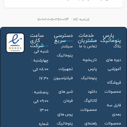
شناسه کالا :
501020105025100114
پارس
خدمات
دسترسی
ساعت
پنوماتیک
مشتریان
سریع
کاری
شرکت
بلاگ
تماس با ما
سیلندر
شنبه الی
پنوماتیک
دوره های
تاریخچه
چهارشنبه :
آموزشی
پارس
تجهیزات
08:00 الی
پنوماتیک
فیلتراسیون
17:30
فروشگاه
محصولات
دانلود
شیر های
پنجشنبه :
کاتالوگ
فرمان
09:00 الی
فایل سه
محصولات
13:00
بعدی
پرس های
محصولات
راهنمای
پنوماتیک
شماره