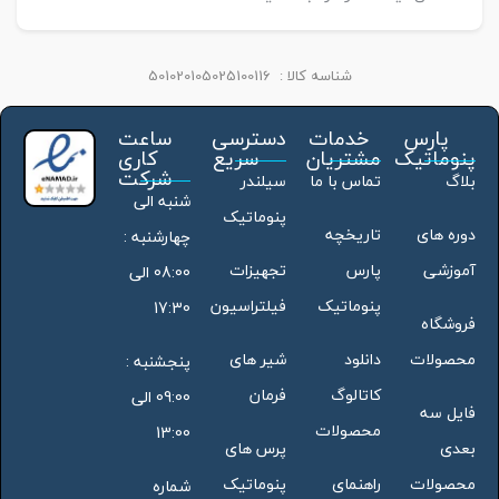
شناسه کالا :
501020105025100116
پارس
خدمات
دسترسی
ساعت
پنوماتیک
مشتریان
سریع
کاری
شرکت
بلاگ
تماس با ما
سیلندر
شنبه الی
پنوماتیک
دوره های
تاریخچه
چهارشنبه :
آموزشی
پارس
تجهیزات
08:00 الی
پنوماتیک
فیلتراسیون
17:30
فروشگاه
محصولات
دانلود
شیر های
پنجشنبه :
کاتالوگ
فرمان
09:00 الی
فایل سه
محصولات
13:00
بعدی
پرس های
محصولات
راهنمای
پنوماتیک
شماره