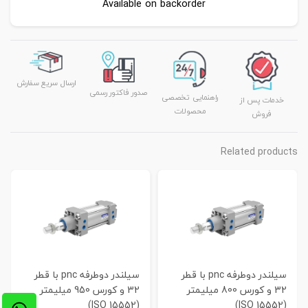
Available on backorder
ارسال سریع سفارش
صدور فاکتور رسمی
راهنمایی تخصصی
خدمات پس از
محصولات
فروش
Related products
سیلندر دوطرفه pnc با قطر
سیلندر دوطرفه pnc با قطر
32 و کورس 800 میلیمتر
32 و کورس 950 میلیمتر
(ISO 15552)
(ISO 15552)