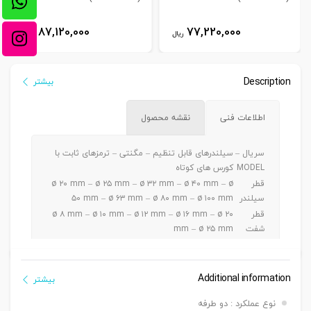
87,120,000
77,220,000
ریال
ریال
Description
بیشتر
اطلاعات فنی
نقشه محصول
سریال –
سیلندرهای قابل تنظیم – مگنتی – ترمزهای ثابت با
MODEL
کورس های کوتاه
قطر
ø ۲۰ mm – ø ۲۵ mm – ø ۳۲ mm – ø ۴۰ mm – ø
سیلندر
۵۰ mm – ø ۶۳ mm – ø ۸۰ mm – ø ۱۰۰ mm
قطر
ø ۸ mm – ø ۱۰ mm – ø ۱۲ mm – ø ۱۶ mm – ø ۲۰
شفت
mm – ø ۲۵ mm
ø ۲۰ – ۲۵ mm a5 ~ 30 mm / ø ۳۲-۴۰-۵۰ mm a 5
کورس
~ 50 mm / ø ۶۳-۸۰-۱۰۰mm a 5 ~ 100 mm
دنده
Additional information
بیشتر
دنده ماندگی ,دنده نری
سرشفت
نوع عملکرد : دو طرفه
بست
بست فلنج جلو یا عقب G – بست پایه LB – بست دو