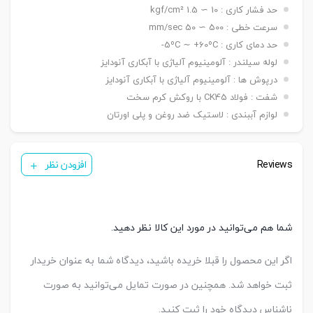
نصبی
حد فشار کاری : 10 ∼ 1.5 kgf/cm²
شاخه مادگی Y – بست چشمی FI – بست شناور FC
سنسور
KT 33 R
سرعت خطی : 500 ∼ 50 mm/sec
تعداد
حد دمای کاری : 5ºC ∼ +60ºC-
یک عدد ,دو عدد
سنسور
لوله سیلندر : آلومینیوم آلیاژی با آبکاری آنودایز
درپوش ها : آلومینیوم آلیاژی با آبکاری آنودایز
شفت : فولاد CK45 با روکش کرم سخت
لوازم آببندی : لاستیک ضد روغن و پلی اورتان
Reviews
افزودن نظر
شما هم می‌توانید در مورد این کالا نظر دهید.
اگر این محصول را قبلا خریده باشید، دیدگاه شما به عنوان خریدار
ثبت خواهد شد. همچنین در صورت تمایل می‌توانید به صورت
ناشناس دیدگاه خود را ثبت کنید.