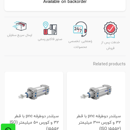
Available on backorder
ارسال سریع سفارش
صدور فاکتور رسمی
راهنمایی تخصصی
خدمات پس از
محصولات
فروش
Related products
سیلندر دوطرفه pnc با قطر
سیلندر دوطرفه pnc با قطر
32 و کورس 300 میلیمتر
32 و کورس 50 میلیمتر (ISO
15552)
(ISO 15552)