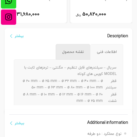
31,680,000
50,820,000
ریال
ریال
Description
بیشتر
اطلاعات فنی
نقشه محصول
سریال –
سیلندرهای قابل تنظیم – مگنتی – ترمزهای ثابت با
MODEL
کورس های کوتاه
قطر
ø ۲۰ mm – ø ۲۵ mm – ø ۳۲ mm – ø ۴۰ mm – ø
سیلندر
۵۰ mm – ø ۶۳ mm – ø ۸۰ mm – ø ۱۰۰ mm
قطر
ø ۸ mm – ø ۱۰ mm – ø ۱۲ mm – ø ۱۶ mm – ø ۲۰
شفت
mm – ø ۲۵ mm
ø ۲۰ – ۲۵ mm a5 ~ 30 mm / ø ۳۲-۴۰-۵۰ mm a 5
کورس
~ 50 mm / ø ۶۳-۸۰-۱۰۰mm a 5 ~ 100 mm
دنده
Additional information
بیشتر
دنده ماندگی ,دنده نری
سرشفت
نوع عملکرد : دو طرفه
بست
بست فلنج جلو یا عقب G – بست پایه LB – بست دو