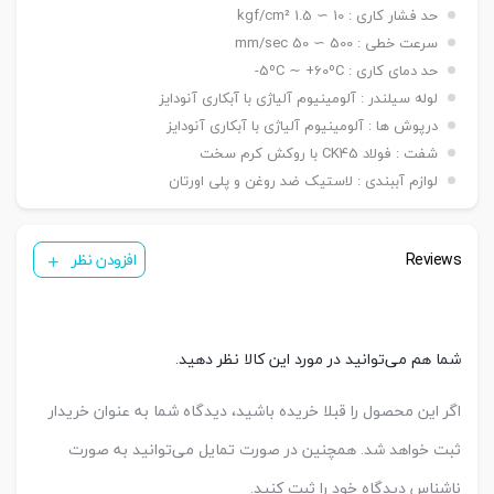
نصبی
حد فشار کاری : 10 ∼ 1.5 kgf/cm²
شاخه مادگی Y – بست چشمی FI – بست شناور FC
سنسور
KT 33 R
سرعت خطی : 500 ∼ 50 mm/sec
تعداد
حد دمای کاری : 5ºC ∼ +60ºC-
یک عدد ,دو عدد
سنسور
لوله سیلندر : آلومینیوم آلیاژی با آبکاری آنودایز
درپوش ها : آلومینیوم آلیاژی با آبکاری آنودایز
شفت : فولاد CK45 با روکش کرم سخت
لوازم آببندی : لاستیک ضد روغن و پلی اورتان
Reviews
افزودن نظر
شما هم می‌توانید در مورد این کالا نظر دهید.
اگر این محصول را قبلا خریده باشید، دیدگاه شما به عنوان خریدار
ثبت خواهد شد. همچنین در صورت تمایل می‌توانید به صورت
ناشناس دیدگاه خود را ثبت کنید.