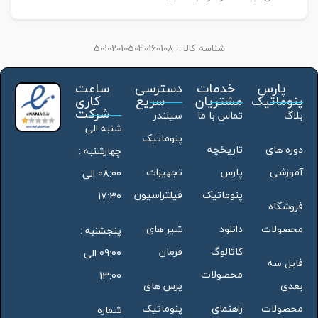
شناسه کالا :
501020105040160108
پارس
خدمات
دسترسی
ساعت
پنوماتیک
مشتریان
سریع
کاری
شرکت
بلاگ
تماس با ما
سیلندر
شنبه الی
پنوماتیک
دوره های
تاریخچه
چهارشنبه :
آموزشی
پارس
تجهیزات
08:00 الی
پنوماتیک
فیلتراسیون
17:30
فروشگاه
محصولات
دانلود
شیر های
پنجشنبه :
کاتالوگ
فرمان
09:00 الی
فایل سه
محصولات
13:00
بعدی
پرس های
محصولات
راهنمای
پنوماتیک
شماره