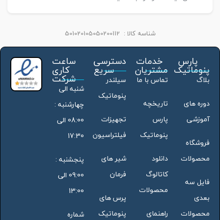
شناسه کالا :
501020105050200112
پارس
خدمات
دسترسی
ساعت
پنوماتیک
مشتریان
سریع
کاری
شرکت
بلاگ
تماس با ما
سیلندر
شنبه الی
پنوماتیک
دوره های
تاریخچه
چهارشنبه :
آموزشی
پارس
تجهیزات
08:00 الی
پنوماتیک
فیلتراسیون
17:30
فروشگاه
محصولات
دانلود
شیر های
پنجشنبه :
کاتالوگ
فرمان
09:00 الی
فایل سه
محصولات
13:00
بعدی
پرس های
محصولات
راهنمای
پنوماتیک
شماره