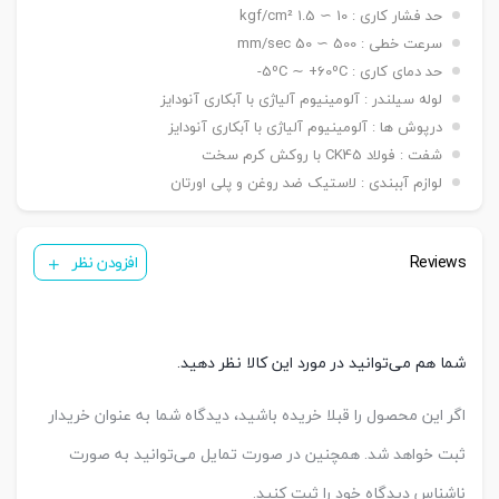
نصبی
حد فشار کاری : 10 ∼ 1.5 kgf/cm²
شاخه مادگی Y – بست چشمی FI – بست شناور FC
سنسور
KT 33 R
سرعت خطی : 500 ∼ 50 mm/sec
تعداد
حد دمای کاری : 5ºC ∼ +60ºC-
یک عدد ,دو عدد
سنسور
لوله سیلندر : آلومینیوم آلیاژی با آبکاری آنودایز
درپوش ها : آلومینیوم آلیاژی با آبکاری آنودایز
شفت : فولاد CK45 با روکش کرم سخت
لوازم آببندی : لاستیک ضد روغن و پلی اورتان
Reviews
افزودن نظر
شما هم می‌توانید در مورد این کالا نظر دهید.
اگر این محصول را قبلا خریده باشید، دیدگاه شما به عنوان خریدار
ثبت خواهد شد. همچنین در صورت تمایل می‌توانید به صورت
ناشناس دیدگاه خود را ثبت کنید.