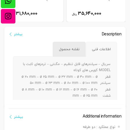
31,680,000
35,640,000
ریال
ریال
Description
بیشتر
اطلاعات فنی
نقشه محصول
سریال –
سیلندرهای قابل تنظیم – مگنتی – ترمزهای ثابت با
MODEL
کورس های کوتاه
قطر
ø ۲۰ mm – ø ۲۵ mm – ø ۳۲ mm – ø ۴۰ mm – ø
سیلندر
۵۰ mm – ø ۶۳ mm – ø ۸۰ mm – ø ۱۰۰ mm
قطر
ø ۸ mm – ø ۱۰ mm – ø ۱۲ mm – ø ۱۶ mm – ø ۲۰
شفت
mm – ø ۲۵ mm
ø ۲۰ – ۲۵ mm a5 ~ 30 mm / ø ۳۲-۴۰-۵۰ mm a 5
کورس
~ 50 mm / ø ۶۳-۸۰-۱۰۰mm a 5 ~ 100 mm
دنده
Additional information
بیشتر
دنده ماندگی ,دنده نری
سرشفت
نوع عملکرد : دو طرفه
بست
بست فلنج جلو یا عقب G – بست پایه LB – بست دو