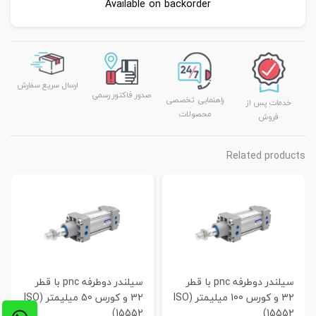
Available on backorder
ارسال سریع سفارش
صدور فاکتور رسمی
راهنمایی تخصصی
خدمات پس از
محصولات
فروش
Related products
سیلندر دوطرفه pnc با قطر
سیلندر دوطرفه pnc با قطر
32 و کورس 100 میلیمتر (ISO
32 و کورس 50 میلیمتر (ISO
15552)
15552)