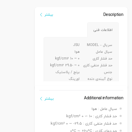
Description
بیشتر
اطلاعات فنی
سریال – MODEL
JSU
سیال عامل
هوا
حد فشار کاری
0 ~ 10 kgf/cm2
حد فشار منفی کاری
0 ~ -29.5 kgf/cm2
جنس
برنج / پلاستیک
نوع آببندی دنده
اورینگ
جنس شیلنگ کاربردی
پی یو/ نایلون
Additional information
بیشتر
سیال عامل : هوا
حد فشار کاری : 10 ∼ 0 kgf/cm²
حد فشار منفی کاری : 29.5- ∼ 0 kgf/cm²
حد دمای کاری : 0ºC ∼ +60ºC