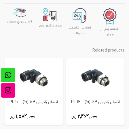
ارسال سریع سفارش
صدور فاکتور رسمی
راهنمایی تخصصی
خدمات پس از
محصولات
فروش
Related products
اتصال زانویی 1/4 (¼) – 12 PL
اتصال زانویی 1/4 (¼) – 10 PL
1,584,000
2,464,000
ریال
ریال