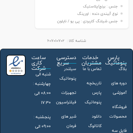
جنس : برنج/پلاستیک
نوع آببندی دنده : اورینگ
جنس شیلنگ کاربردی : پی یو / نایلون
شناسه کالا :
607010702
پارس
خدمات
دسترسی
ساعت
پنوماتیک
مشتریان
سریع
کاری
شرکت
بلاگ
تماس با ما
سیلندر
شنبه الی
پنوماتیک
دوره های
تاریخچه
چهارشنبه :
آموزشی
پارس
تجهیزات
08:00 الی
پنوماتیک
فیلتراسیون
17:30
فروشگاه
محصولات
دانلود
شیر های
پنجشنبه :
کاتالوگ
فرمان
09:00 الی
فایل سه