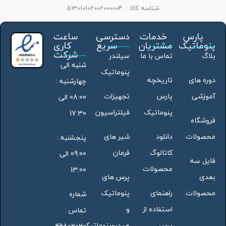
شناسه کالا :
513010102002000004
پارس
خدمات
دسترسی
ساعت
پنوماتیک
مشتریان
سریع
کاری
شرکت
بلاگ
تماس با ما
سیلندر
شنبه الی
پنوماتیک
دوره های
تاریخچه
چهارشنبه :
آموزشی
پارس
تجهیزات
08:00 الی
پنوماتیک
فیلتراسیون
17:30
فروشگاه
محصولات
دانلود
شیر های
پنجشنبه :
کاتالوگ
فرمان
09:00 الی
فایل سه
محصولات
13:00
بعدی
پرس های
محصولات
راهنمای
پنوماتیک
شماره
استفاده از
و
تماس :
پرس
هیدروپنوماتیک