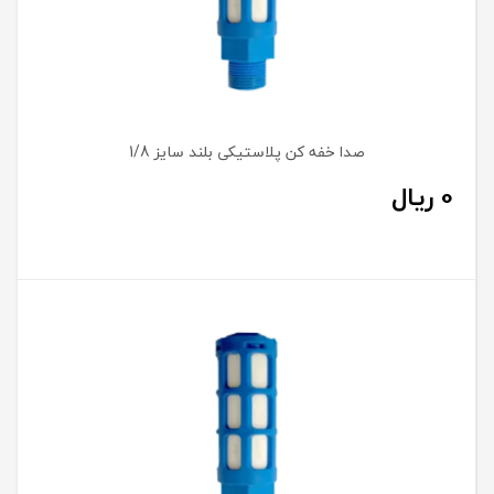
Product Name
Random
Price: low to
Products
high
نمایش محصولاتی که در حال حاضر موجودی ندارند
Clear filters
In stock only
صدا خفه کن پلاستیکی بلند سایز 1/8
0
ریال