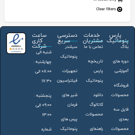
Clear filters
پارس
خدمات
دسترسی
ساعت
پنوماتیک
مشتریان
سریع
کاری
شرکت
بلاگ
تماس با ما
سیلندر
شنبه الی
پنوماتیک
دوره های
تاریخچه
چهارشنبه :
آموزشی
پارس
تجهیزات
08:00 الی
پنوماتیک
فیلتراسیون
17:30
فروشگاه
محصولات
دانلود
شیر های
پنجشنبه :
کاتالوگ
فرمان
09:00 الی
فایل سه
محصولات
13:00
بعدی
پرس های
محصولات
راهنمای
پنوماتیک
شماره