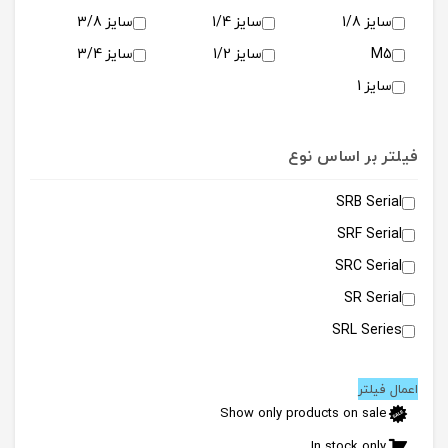
بست و سنسور
سایز 1/8
سایز 1/4
سایز 3/8
بوستر
M5
سایز 1/2
سایز 3/4
کنترل کننده سرعت
سایز 1
لوازم یدکی
فیلتر بر اساس نوع
SRB Serial
SRF Serial
SRC Serial
SR Serial
SRL Series
اعمال فیلتر
Show only products on sale
In stock only