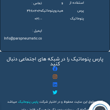
استفاده از
و
تماس :
پرس
هیدروپنوماتیک
46802020
پنوماتیک
– 021
ایمیل :
Info@parspneumatic.co
پارس پنوماتیک را در شبکه های اجتماعی دنبال
کنید
کلیه حقوق این سایت محفوظ و در اختیار شرکت
پارس پنوماتیک
میباشد
هرگونه کپی برداری بدون ذکر منبع پیگرد قانونی دارد